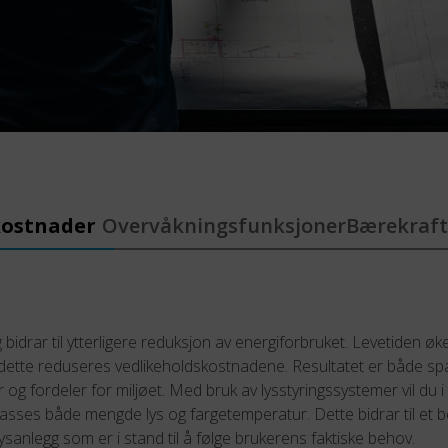
kostnader
Overvåkningsfunksjoner
Bærekraft
 bidrar til ytterligere reduksjon av energiforbruket. Levetiden øk
ette reduseres vedlikeholdskostnadene. Resultatet er både sp
og fordeler for miljøet. Med bruk av lysstyringssystemer vil du i t
passes både mengde lys og fargetemperatur. Dette bidrar til et 
lysanlegg som er i stand til å følge brukerens faktiske behov.