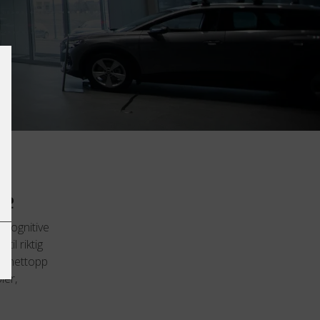
re
 kognitive
il riktig
er nettopp
ler,