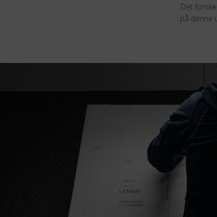
Det forskes
på denne u