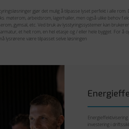
yringsløsninger gjør det mulig å tilpasse lyset perfekt i alle rom.
.eks. møterom, arbeidsrom, lagerhaller, men også ulike behov f.eks
erom, gymsal, etc. Ved bruk av lysstyringssystemer kan brukeren
 armatur, et helt rom, en hel etasje og / eller hele bygget. For 
må lysrørene være tilpasset selve løsningen
Energieffe
Energieffektivisering 
investering i driftss