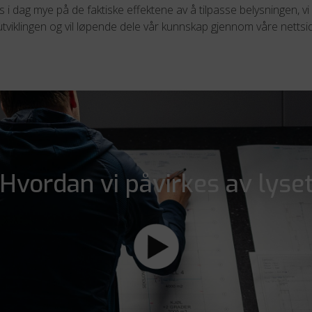
 i dag mye på de faktiske effektene av å tilpasse belysningen, v
tviklingen og vil løpende dele vår kunnskap gjennom våre nettsid
Hvordan vi påvirkes av lyse