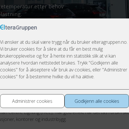
getemperatur etter behov
lastning.
 lysstyring gjør hverdagen bed
 riktig belysning kan vi skape en gunstig døgnrytme, forbedre de
ke følelsen av velvære for de som trenger belysningen. Riktig lys t
irke alt fra søvnen vår til hvordan vi føler oss og presterer. Det 
n Centric Lighting (HCL), har god effekt når det tas i bruk i sko
usjoner, kontorer og industribygg.