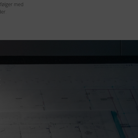
i følger med
er.
t