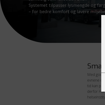
Systemet tilpasser lysmengde og far
– for bedre komfort og lavere miljøbe
Smart
Med god og
evnene og ø
tid kan påv
derfor Huma
helseinstit