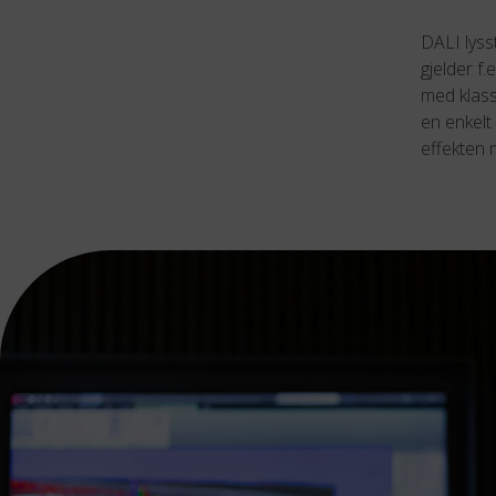
DALI lysst
gjelder f
med klass
en enkelt
effekten 