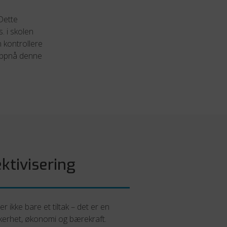
 Dette
. i skolen
 kontrollere
å oppnå denne
ktivisering
er ikke bare et tiltak – det er en
ikkerhet, økonomi og bærekraft.