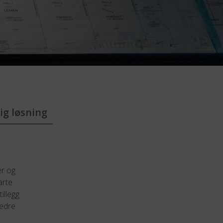
ig løsning
er og
arte
illegg
bedre