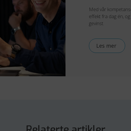
Med vår kompetanse 
effekt fra dag én, og
gevinst.
Les mer 
Relaterte artikler