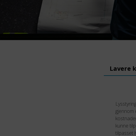
Lavere 
Lysstyring
gjennom d
kostnader 
kunne til
tilpasset 