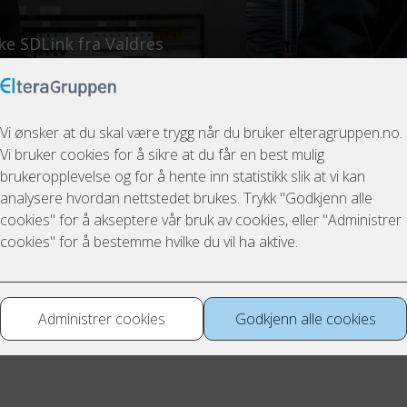
ke SDLink fra Valdres
sentral driftskontroll som
eggene tilknyttet bygget.
dre helsetun åpnet 4. oktober 2023 og er planlagt for 24 beboer
rdelt på 3599 kvm BTA. Vester Slidre helsetun har valgt å bruke 
tallasjon.