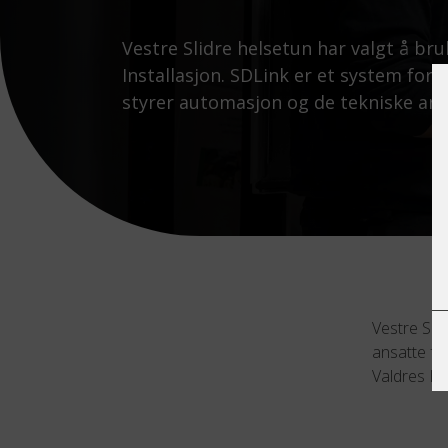
Vestre Slidre helsetun har valgt å bru
Installasjon. SDLink er et system for 
styrer automasjon og de tekniske anl
Vestre Sli
ansatte fo
Valdres Ins