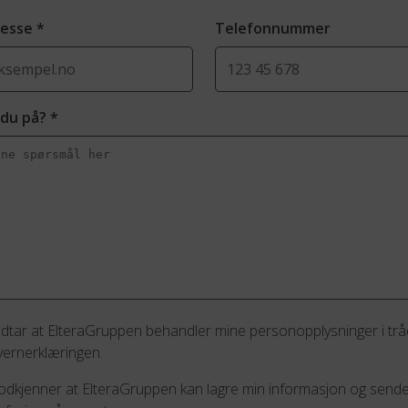
resse
*
Telefonnummer
 du på?
*
odtar at ElteraGruppen behandler mine personopplysninger i tr
ernerklæringen.
 godkjenner at ElteraGruppen kan lagre min informasjon og send