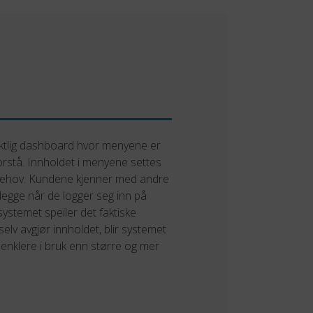
iktlig dashboard hvor menyene er
forstå. Innholdet i menyene settes
behov. Kundene kjenner med andre
nlegge når de logger seg inn på
systemet speiler det faktiske
elv avgjør innholdet, blir systemet
g enklere i bruk enn større og mer