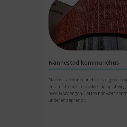
Nannestad kommunehus
Nannestad kommunehus har gjennomgå
en omfattende rehabilitering og utbyggin
hvor Nordengen Elektro har vært sentra
underentreprenør.