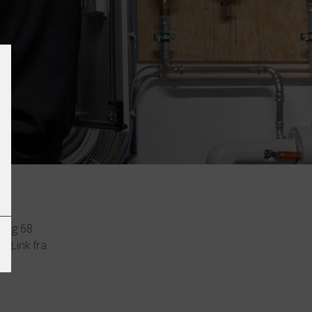
e og 68
SDLink fra