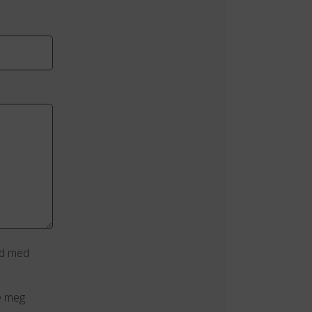
åd med
e meg