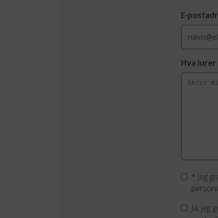
E-postad
Hva lurer
*
Jeg g
personv
Ja, jeg