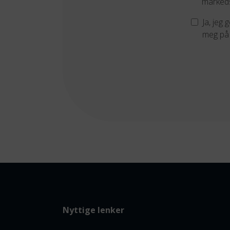
markeds
Ja, jeg
meg på 
Nyttige lenker