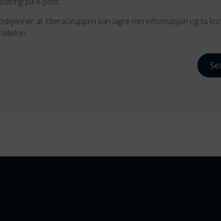
føring på e-post.
 godkjenner at ElteraGruppen kan lagre min informasjon og ta ko
telefon
Se