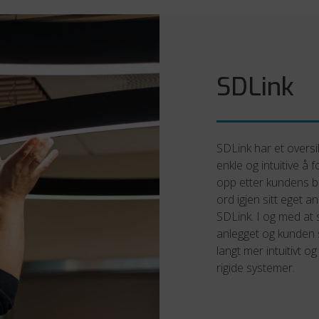
SDLink
SDLink har et overs
enkle og intuitive å 
opp etter kundens 
ord igjen sitt eget a
SDLink. I og med at 
anlegget og kunden s
langt mer intuitivt o
rigide systemer.