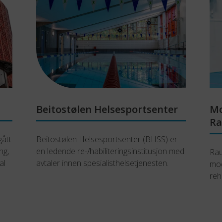
Beitostølen Helsesportsenter
Mo
Ra
tt 
Beitostølen Helsesportsenter (BHSS) er 
g, 
en ledende re-/habiliteringsinstitusjon med 
Rau
l 
avtaler innen spesialisthelsetjenesten.
mod
reh