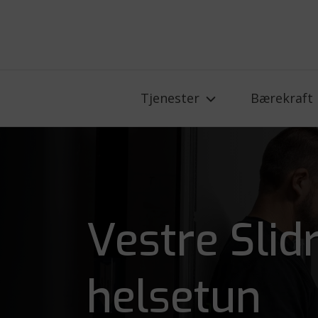
Tjenester
Bærekraft
Vestre Slid
helsetun