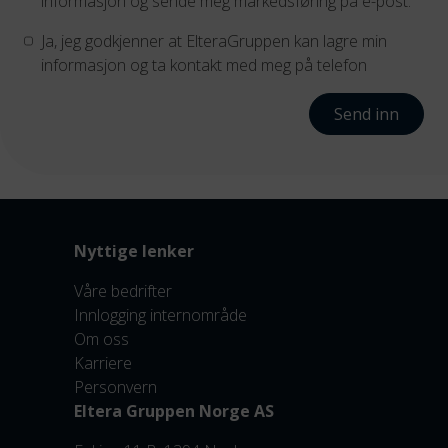
informasjon og sende meg markedsføring på e-post.
Ja, jeg godkjenner at ElteraGruppen kan lagre min
informasjon og ta kontakt med meg på telefon
Send inn
Nyttige lenker
Våre bedrifter
Innlogging internområde
Om oss
Karriere
Personvern
Eltera Gruppen Norge AS