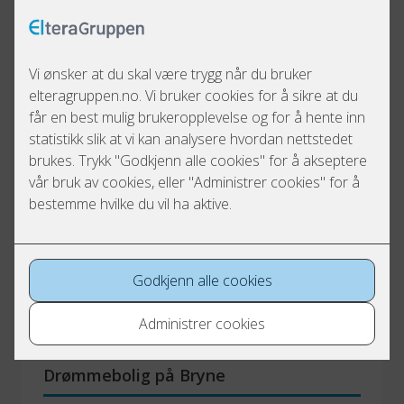
Utforsk funksjonelle og moderne boliger på 
Bryne, med spesielt fokus på en arkitekttegnet 
funkisbolig med spennende løsninger som LED-
striper i trapp og håndløper. 
Drømmebolig på Bryne