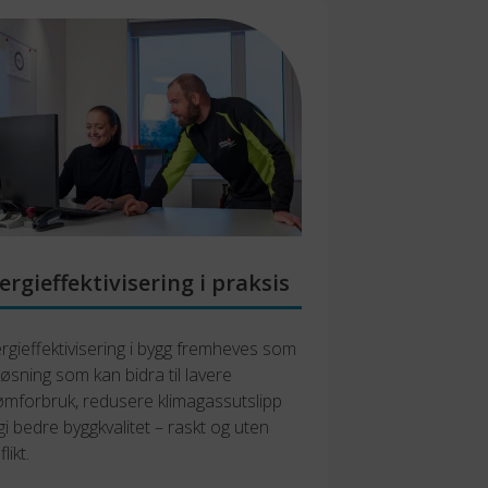
ergieffektivisering i praksis
rgieffektivisering i bygg fremheves som 
løsning som kan bidra til lavere 
ømforbruk, redusere klimagassutslipp 
gi bedre byggkvalitet – raskt og uten 
likt.