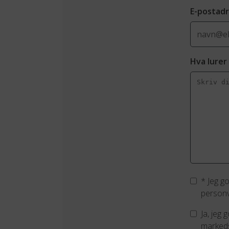
E-postad
Hva lurer
*
Jeg g
personv
Ja, jeg
markeds