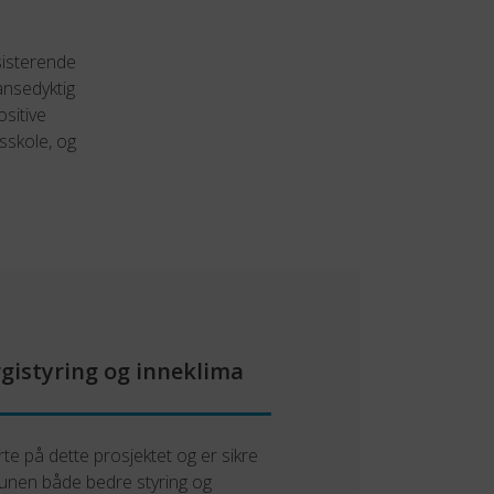
sisterende
ansedyktig
sitive
sskole, og
ergistyring og inneklima
arte på dette prosjektet og er sikre
munen både bedre styring og