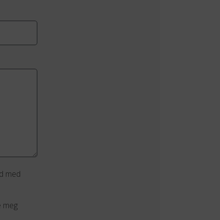
åd med
e meg