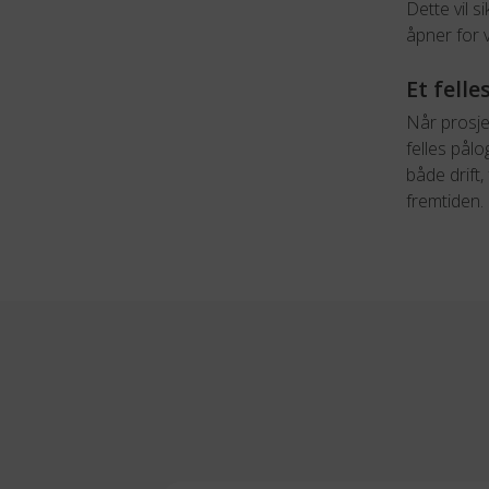
Dette vil 
åpner for 
Et fell
Når prosje
felles pålo
både drift,
fremtiden.