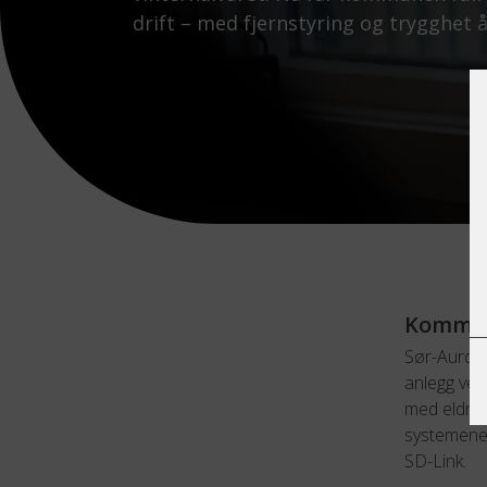
drift – med fjernstyring og trygghet å
Kommune
Sør-Aurdal
anlegg ved
med eldre 
systemene 
SD-Link.