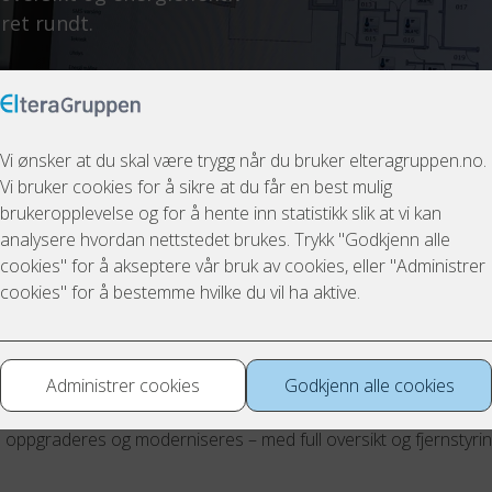
ret rundt.
ns satser på moderne og energieffektiv drif
 kommune har valgt vår løsning SD-Link til styring og overvåking 
 aldersheimen i kommunen. Bakgrunnen for prosjektet er utford
anlegg som har gjort driften krevende, særlig i vintermånedene.
oppgraderes og moderniseres – med full oversikt og fjernstyri