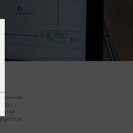
t
av tekniske
ringer
 Nå skal
ng gjennom