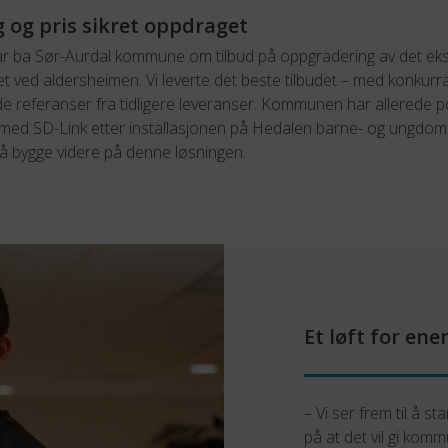
g og pris sikret oppdraget
i år ba Sør-Aurdal kommune om tilbud på oppgradering av det ek
t ved aldersheimen. Vi leverte det beste tilbudet – med konkurr
de referanser fra tidligere leveranser. Kommunen har allerede po
 med SD-Link etter installasjonen på Hedalen barne- og ungdom
å bygge videre på denne løsningen.
Et løft for en
– Vi ser frem til å st
på at det vil gi kom