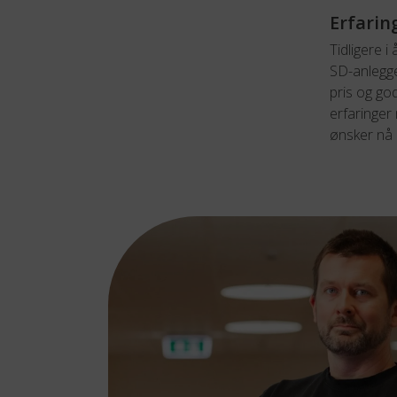
Erfarin
Tidligere 
SD-anlegge
pris og go
erfaringer
ønsker nå 