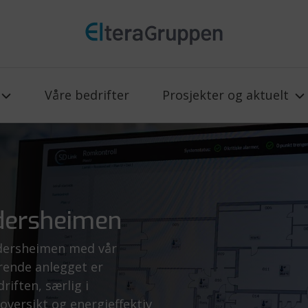
Våre bedrifter
Prosjekter og aktuelt
ldersheimen
dersheimen med vår
rende anlegget er
riften, særlig i
oversikt og energieffektiv