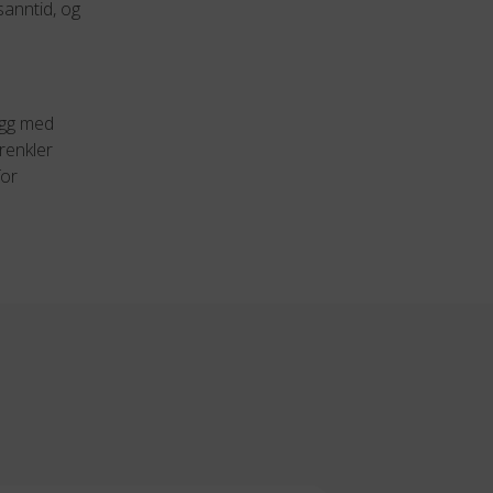
sanntid, og
egg med
renkler
for