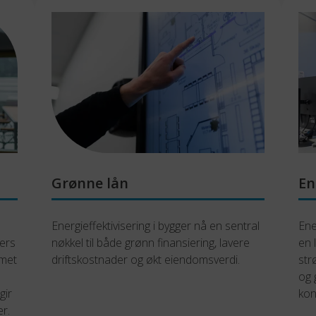
Grønne lån
En
Energieffektivisering i bygger nå en sentral 
Ene
ers 
nøkkel til både grønn finansiering, lavere 
en 
met 
driftskostnader og økt eiendomsverdi.
str
og 
ir 
konf
r. 