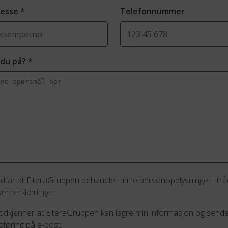
resse
*
Telefonnummer
 du på?
*
odtar at ElteraGruppen behandler mine personopplysninger i tr
ernerklæringen.
 godkjenner at ElteraGruppen kan lagre min informasjon og send
føring på e-post.