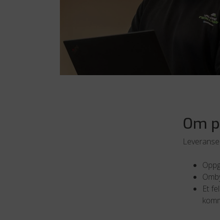
Om p
Leveranse
Oppg
Ombyg
Et fe
kom