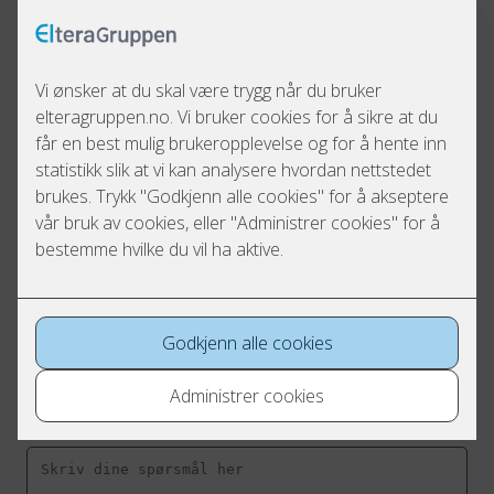
Send oss en henvendelse
Navn
*
E-postadresse
*
Telefonnummer
Hva lurer du på?
*